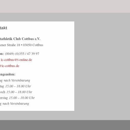
tathletik Club Cottbus e.V.
ener Straße 18 • 03050 Cottbus
on:
(0049) (0)355 / 47 39 97
lc-cottbus@t-online.de
@lc-cottbus.de
ngszeiten:
ag
nach Vereinbarung
stag
15.00 – 18.00 Uhr
woch
15.00 – 18.00 Uhr
erstag
15.00 – 18.00 Uhr
ag
nach Vereinbarung