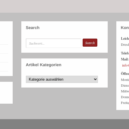
Leich
Dresd
Telef
Mail:
info
Öffnu
Mont
Dien
Mitt
Donn
Freit