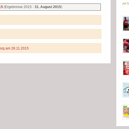
AKT
(Ergebnisse 2015 -
31. August 2015
)
015
berg am 28.11.2015