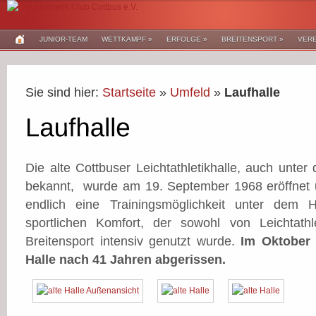
JUNIOR-TEAM
WETTKAMPF
»
ERFOLGE
»
BREITENSPORT
»
VERE
Sie sind hier:
Startseite
»
Umfeld
»
Laufhalle
Die alte Cottbuser Leichtathletikhalle, auch unte
bekannt, wurde am 19. September 1968 eröffnet 
endlich eine Trainingsmöglichkeit unter dem 
sportlichen Komfort, der sowohl von Leichtat
Breitensport intensiv genutzt wurde.
Im Oktober 
Halle nach 41 Jahren abgerissen.