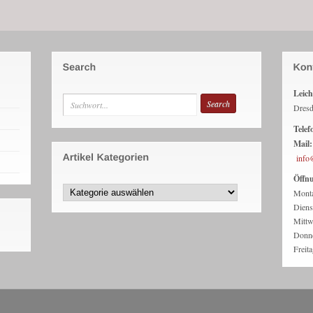
Leich
Dresd
Telef
Mail:
info
Öffnu
Mont
Dien
Mitt
Donn
Freit