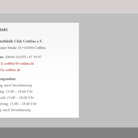
tathletik Club Cottbus e.V.
ener Straße 18 • 03050 Cottbus
on:
(0049) (0)355 / 47 39 97
lc-cottbus@t-online.de
@lc-cottbus.de
ngszeiten:
ag
nach Vereinbarung
stag
15.00 – 18.00 Uhr
woch
15.00 – 18.00 Uhr
erstag
15.00 – 18.00 Uhr
ag
nach Vereinbarung