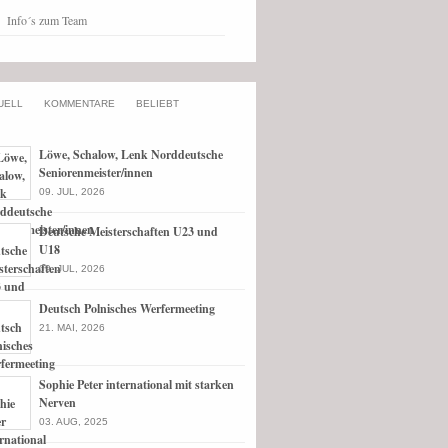
Info´s zum Team
UELL
KOMMENTARE
BELIEBT
Löwe, Schalow, Lenk Norddeutsche
Seniorenmeister/innen
09. JUL, 2026
Deutsche Meisterschaften U23 und
U18
09. JUL, 2026
Deutsch Polnisches Werfermeeting
21. MAI, 2026
Sophie Peter international mit starken
Nerven
03. AUG, 2025