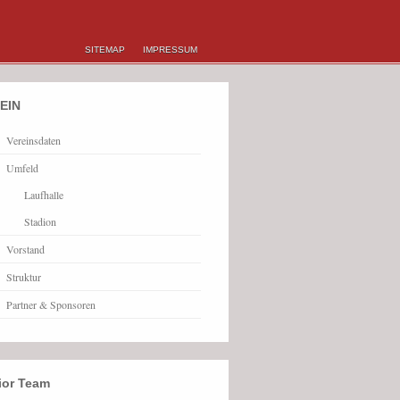
SITEMAP
IMPRESSUM
EIN
Vereinsdaten
Umfeld
Laufhalle
Stadion
Vorstand
Struktur
Partner & Sponsoren
ior Team