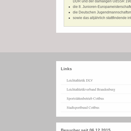
DDR und der damaligen UdSSR 19
die 8. Junioren-Europameisterschafte
die Deutschen Jugendmannschaftsm
sowie das alljährlich stattfindende 
Links
Leichtathletik DLV
Leichtathletikverband Brandenburg
Sportstättenbetrieb Cottbus
Stadtsportbund Cottbus
Besucher seit 06.12.2015