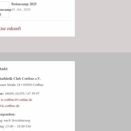
Feriencamp 2025
15. JUL, 2025
ktur
zukunft
takt
tathletik Club Cottbus e.V.
ener Straße 18 • 03050 Cottbus
on:
(0049) (0)355 / 47 39 97
lc-cottbus@t-online.de
@lc-cottbus.de
ngszeiten:
ag
nach Vereinbarung
stag
15.00 – 18.00 Uhr