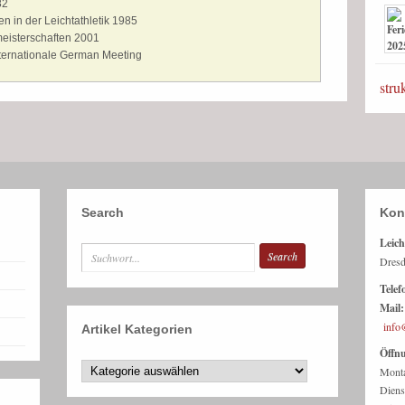
82
n in der Leichtathletik 1985
eisterschaften 2001
internationale German Meeting
stru
Search
Kon
Leich
Dresd
Telef
Mail:
info
Artikel Kategorien
Öffnu
Mont
Dien