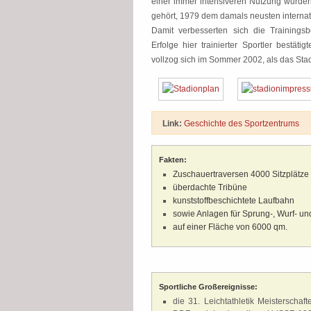
einer immer intensiveren Nutzung wurd
gehört, 1979 dem damals neusten interna
Damit verbesserten sich die Trainingsb
Erfolge hier trainierter Sportler bestä
vollzog sich im Sommer 2002, als das Stad
Link:
Geschichte des Sportzentrums
Fakten:
Zuschauertraversen 4000 Sitzplätze
überdachte Tribüne
kunststoffbeschichtete Laufbahn
sowie Anlagen für Sprung-, Wurf- un
auf einer Fläche von 6000 qm.
Sportliche Großereignisse:
die 31. Leichtathletik Meisterscha