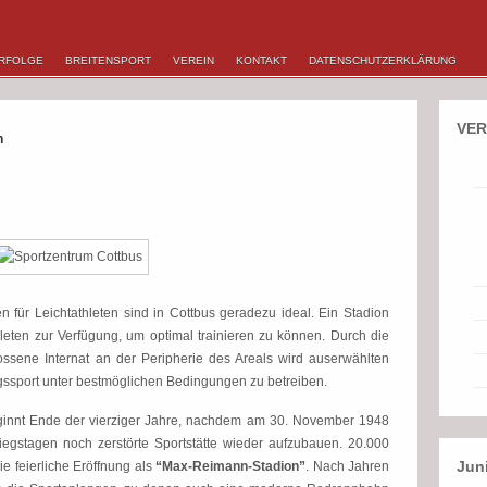
RFOLGE
BREITENSPORT
VEREIN
KONTAKT
DATENSCHUTZERKLÄRUNG
VER
n
 für Leichtathleten sind in Cottbus geradezu ideal. Ein Stadion
leten zur Verfügung, um optimal trainieren zu können. Durch die
ssene Internat an der Peripherie des Areals wird auserwählten
ngssport unter bestmöglichen Bedingungen zu betreiben.
ginnt Ende der vierziger Jahre, nachdem am 30. November 1948
iegstagen noch zerstörte Sportstätte wieder aufzubauen. 20.000
Jun
e feierliche Eröffnung als
“Max-Reimann-Stadion”
. Nach Jahren