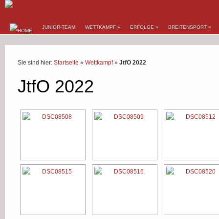
JUNIOR-TEAM
WETTKAMPF
»
ERFOLGE
»
BREITENSPORT
»
Sie sind hier:
Startseite
»
Wettkampf
»
JtfO 2022
JtfO 2022