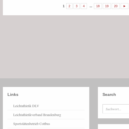
1
2
3
4
...
18
19
20
►
Links
Search
Leichtathletik DLV
Leichtathletikverband Brandenburg
Sportstättenbetrieb Cottbus