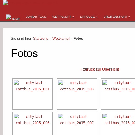
JUNIOR-TEAM
WETTKAMPF
»
ERFOLGE
»
BREITENSPORT
»
Sie sind hier:
Startseite
»
Wettkampf
»
Fotos
Fotos
»
zurück zur Übersicht