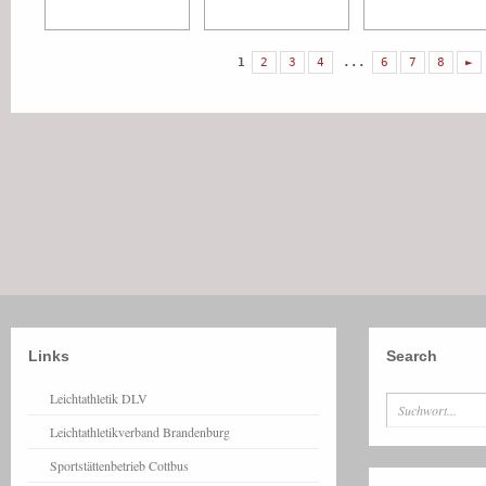
1
2
3
4
...
6
7
8
►
Links
Search
Leichtathletik DLV
Leichtathletikverband Brandenburg
Sportstättenbetrieb Cottbus