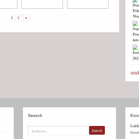
1
2
►
stru
Search
Kon
Leich
Dresd