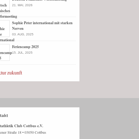
21. MAI, 2026
Sophie Peter international mit starken
Nerven
03. AUG, 2025
Feriencamp 2025
15. JUL, 2025
ktur
zukunft
takt
tathletik Club Cottbus e.V.
ener Straße 18 • 03050 Cottbus