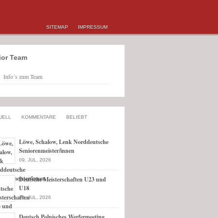
SITEMAP
IMPRESSUM
ior Team
Info´s zum Team
UELL
KOMMENTARE
BELIEBT
Löwe, Schalow, Lenk Norddeutsche
Seniorenmeister/innen
09. JUL, 2026
Deutsche Meisterschaften U23 und
U18
09. JUL, 2026
Deutsch Polnisches Werfermeeting