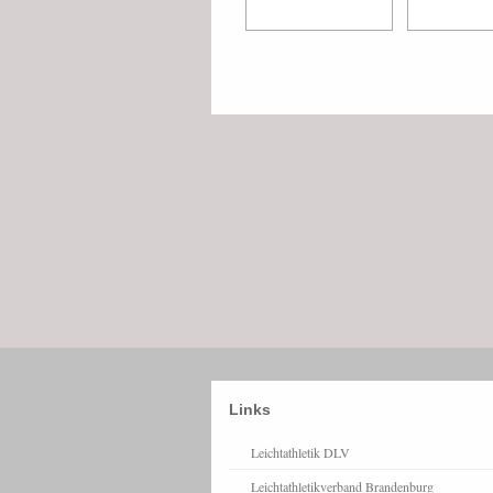
Links
Leichtathletik DLV
Leichtathletikverband Brandenburg