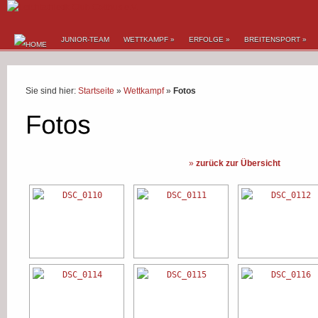
JUNIOR-TEAM
WETTKAMPF
»
ERFOLGE
»
BREITENSPORT
»
Sie sind hier:
Startseite
»
Wettkampf
»
Fotos
»
zurück zur Übersicht