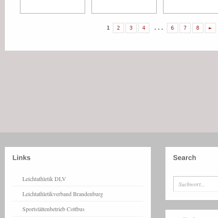
1
2
3
4
...
6
7
8
►
Leichtathletik DLV
Leichtathletikverband Brandenburg
Sportstättenbetrieb Cottbus