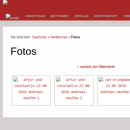
JUNIOR-TEAM
WETTKAMPF
ERFOLGE
BREITENSPORT
VER
Sie sind hier:
Startseite
»
Wettkampf
»
Fotos
Fotos
»
zurück zur Übersicht