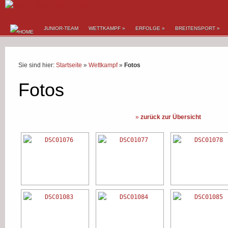
JUNIOR-TEAM
WETTKAMPF
»
ERFOLGE
»
BREITENSPORT
»
Sie sind hier:
Startseite
»
Wettkampf
»
Fotos
Fotos
»
zurück zur Übersicht