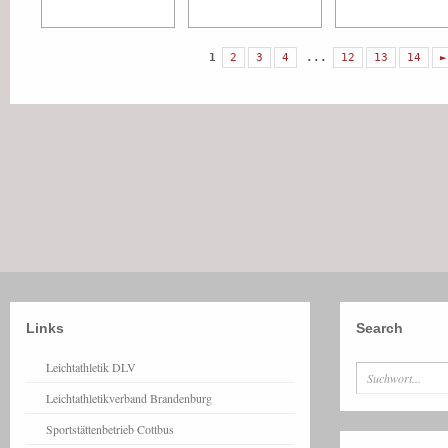
1
2
3
4
...
12
13
14
►
Links
Search
Leichtathletik DLV
Leichtathletikverband Brandenburg
Sportstättenbetrieb Cottbus