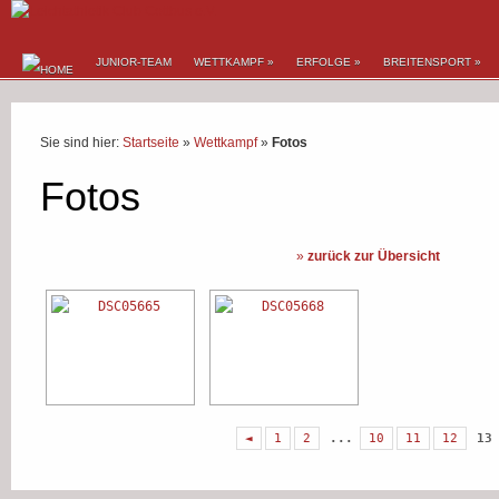
JUNIOR-TEAM
WETTKAMPF
»
ERFOLGE
»
BREITENSPORT
»
Sie sind hier:
Startseite
»
Wettkampf
»
Fotos
Fotos
»
zurück zur Übersicht
◄
1
2
...
10
11
12
13