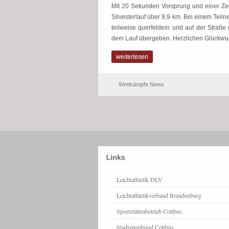
Mit 20 Sekunden Vorsprung und einer Zei
Silvesterlauf über 9,9 km. Bei einem Tei
teilweise querfeldein und auf der Straße
dem Lauf übergeben. Herzlichen Glückw
weiterlesen
Wettkämpfe News
Leichtathletik DLV
Leichtathletikverband Brandenburg
Sportstättenbetrieb Cottbus
Stadtsportbund Cottbus