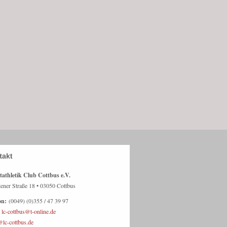
tathletik Club Cottbus e.V.
ener Straße 18 • 03050 Cottbus
on:
(0049) (0)355 / 47 39 97
lc-cottbus@t-online.de
@lc-cottbus.de