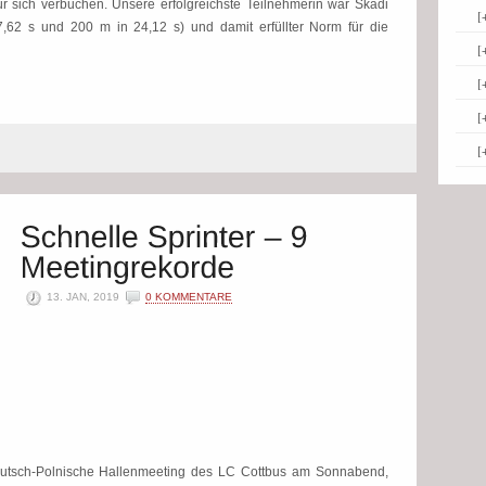
ür sich verbuchen. Unsere erfolgreichste Teilnehmerin war Skadi
[
7,62 s und 200 m in 24,12 s) und damit erfüllter Norm für die
[
[
[
[
13. JAN, 2019
0 KOMMENTARE
Deutsch-Polnische Hallenmeeting des LC Cottbus am Sonnabend,