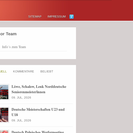
SITEMAP
IMPRESSUM
Info´s zum Team
UELL
KOMMENTARE
BELIEBT
Löwe, Schalow, Lenk Norddeutsche
Seniorenmeister/innen
09. JUL, 2026
Deutsche Meisterschaften U23 und
U18
09. JUL, 2026
Deutsch Polnisches Werfermeeting