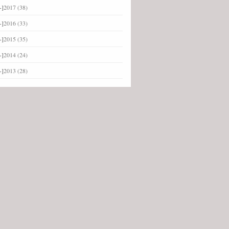
+]
2017
(38)
+]
2016
(33)
+]
2015
(35)
+]
2014
(24)
+]
2013
(28)