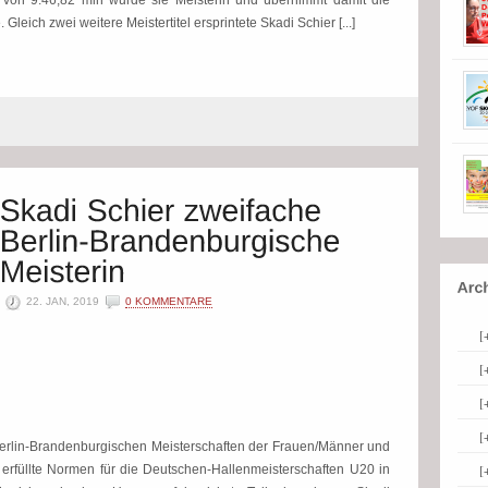
g von 9:46,82 min wurde sie Meisterin und übernimmt damit die
leich zwei weitere Meistertitel ersprintete Skadi Schier [...]
22. JAN, 2019
0 KOMMENTARE
[
[
[
[
Berlin-Brandenburgischen Meisterschaften der Frauen/Männer und
[
erfüllte Normen für die Deutschen-Hallenmeisterschaften U20 in