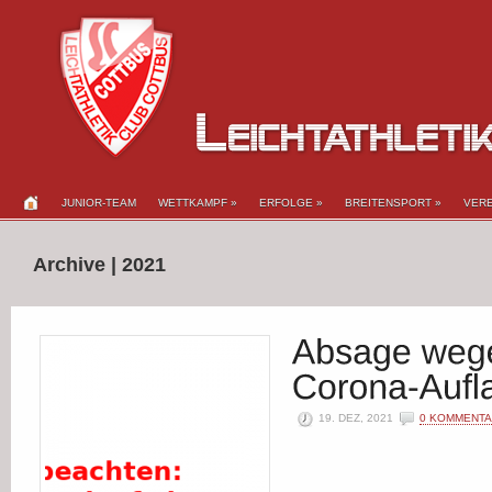
JUNIOR-TEAM
WETTKAMPF
»
ERFOLGE
»
BREITENSPORT
»
VERE
Archive | 2021
19. DEZ, 2021
0 KOMMENT