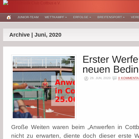
JUNIOR-TEAM
WETTKAMPF
»
ERFOLGE
»
BREITENSPORT
»
VERE
Archive | Juni, 2020
26. JUN, 2020
0 KOMMENTA
Große Weiten waren beim „Anwerfen in Cottb
nicht zu erwarten, diente doch dieser erste