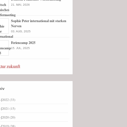
21. MAI, 2026
Sophie Peter international mit starken
Nerven
03. AUG, 2025
Feriencamp 2025
15. JUL, 2025
ktur
zukunft
hiv
+]
2022
(33)
+]
2021
(15)
+]
2020
(20)
+]
2019
(38)