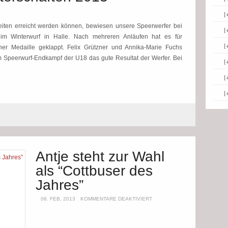
[
eiten erreicht werden können, bewiesen unsere Speerwerfer bei
[
im Winterwurf in Halle. Nach mehreren Anläufen hat es für
[
ner Medaille geklappt. Felix Grützner und Annika-Marie Fuchs
 im Speerwurf-Endkampf der U18 das gute Resultat der Werfer. Bei
[
[
[
Antje steht zur Wahl
als “Cottbuser des
Jahres”
06. FEB, 2013
KOMMENTARE DEAKTIVIERT