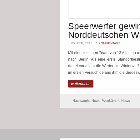
Speerwerfer gewi
Norddeutschen Wi
05. FEB, 2013
0 KOMMENTARE
Mit einem kleinen Team von 13 Athleten r
nach Berlin. Als eine erste Standortbe
dabei vor allem die Werfer. Im Winterwu
im ersten Versuch gelang ihm die Siegesweit
weiterlesen
Nachwuchs News
,
Wettkämpfe News