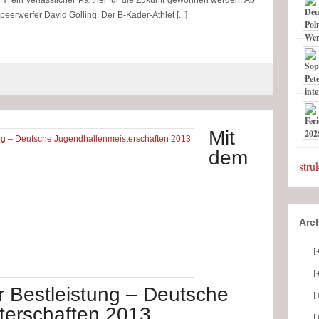
ein verlässlicher Partner für die Zukunft gewonnen werden. Ab
eerwerfer David Golling. Der B-Kader-Athlet [...]
Mit
dem
stru
Arc
[
[
r Bestleistung – Deutsche
[
terschaften 2013
[