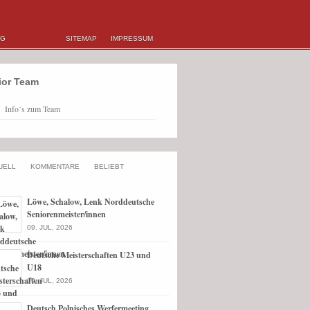
NG
SITEMAP
IMPRESSUM
ior Team
Info´s zum Team
UELL
KOMMENTARE
BELIEBT
Löwe, Schalow, Lenk Norddeutsche
Seniorenmeister/innen
09. JUL, 2026
Deutsche Meisterschaften U23 und
U18
09. JUL, 2026
Deutsch Polnisches Werfermeeting