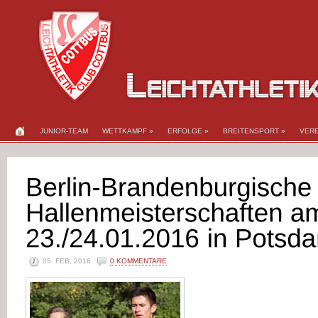
JUNIOR-TEAM
WETTKAMPF
»
ERFOLGE
»
BREITENSPORT
»
VERE
05. FEB, 2016
0 KOMMENTARE