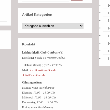
[
[
Artikel Kategorien
[
[
[
[
Kontakt
[
Leichtathletik Club Cottbus e.V.
Dresdener Straße 18 • 03050 Cottbus
[
Telefon:
(0049) (0)355 / 47 39 97
Mail:
lc-cottbus@t-online.de
info@lc-cottbus.de
Öffnungszeiten:
Montag
nach Vereinbarung
Dienstag
15.00 – 18.00 Uhr
Mittwoch
15.00 – 18.00 Uhr
Donnerstag
15.00 – 18.00 Uhr
Freitag
nach Vereinbarung