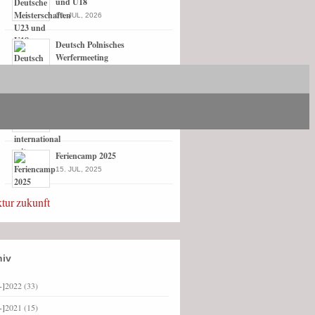
und U18
09. JUL, 2026
Deutsch Polnisches
Werfermeeting
21. MAI, 2026
Sophie Peter international mit
starken Nerven
03. AUG, 2025
Feriencamp 2025
15. JUL, 2025
ktur
zukunft
hiv
+]
2022
(33)
+]
2021
(15)