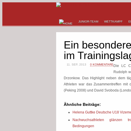
JUNIOR-TEAM
WETTKAMPF
E
Ein besondere
im Trainingsla
11. SEP, 2013
0 KOMMENTARE
Die LC Co
Rudolph wa
Drzonkow. Das Highlight neben dem tägl
Athleten war das Zusammentreffen mit
(Peking 2008) und David Svoboda (Londo
Ähnliche Beiträge:
Helena Guttke Deutsche U18 Vizeme
Nachwuchsathleten glänzen tro
Bedingungen