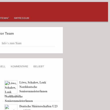
ITEMAP
IMPRESSUM
ior Team
Info´s zum Team
UELL
KOMMENTARE
BELIEBT
Löwe, Schalow, Lenk
Norddeutsche
Seniorenmeister/innen
09. JUL, 2026
Deutsche Meisterschaften U23