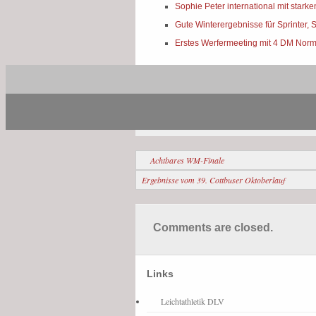
Sophie Peter international mit stark
Gute Winterergebnisse für Sprinter, 
Erstes Werfermeeting mit 4 DM Nor
Teilen
Nachwuchs News
,
Vereinsleben News
Achtbares WM-Finale
Ergebnisse vom 39. Cottbuser Oktoberlauf
Comments are closed.
Links
Leichtathletik DLV