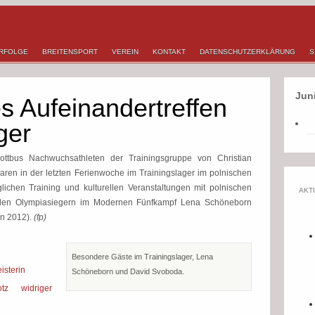
RFOLGE
BREITENSPORT
VEREIN
KONTAKT
DATENSCHUTZERKLÄRUNG
S
Jun
s Aufeinandertreffen
ger
ttbus Nachwuchsathleten der Trainingsgruppe von Christian
ren in der letzten Ferienwoche im Trainingslager im polnischen
ichen Training und kulturellen Veranstaltungen mit polnischen
AKT
 den Olympiasiegern im Modernen Fünfkampf Lena Schöneborn
n 2012).
(fp)
Besondere Gäste im Trainingslager, Lena
isterin
Schöneborn und David Svoboda.
tz widriger