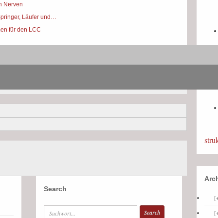
en Nerven
Springer, Läufer und…
men für den LCC
stru
Arc
Search
[
[