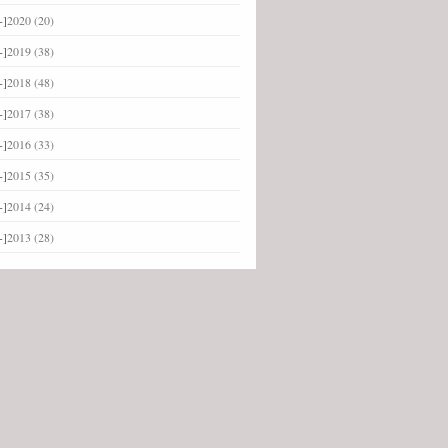
+]
2020
(20)
+]
2019
(38)
+]
2018
(48)
+]
2017
(38)
+]
2016
(33)
+]
2015
(35)
+]
2014
(24)
+]
2013
(28)