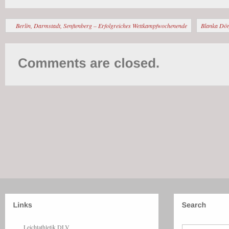
Berlin, Darmstadt, Senftenberg – Erfolgreiches Wettkampfwochenende
Blanka Dörf
Leichtathletik DLV