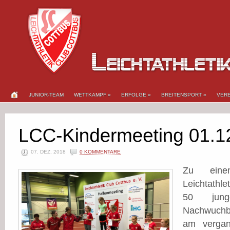
JUNIOR-TEAM
WETTKAMPF
»
ERFOLGE
»
BREITENSPORT
»
VERE
07. DEZ, 2018
0 KOMMENTARE
Zu einem
Leichtathle
50 jung
Nachwuchb
am verga